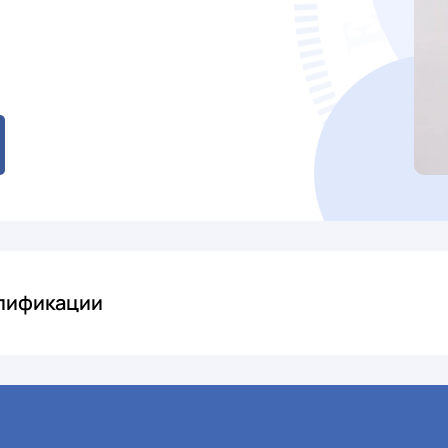
алификации
ицинский институт им И.П.Павлова, 27.06.1991, ТВ-1 № 186854 «
ке № 222404835929, 30.12.2016 Профпатология УКЦ Алтайской кр