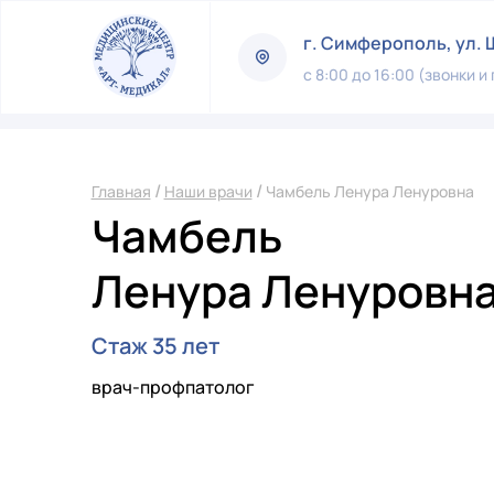
г. Симферополь, ул. 
с 8:00 до 16:00 (звонки и
/
/
Главная
Наши врачи
Чамбель Ленура Ленуровна
Чамбель
Ленура Ленуровн
Стаж 35 лет
врач-профпатолог