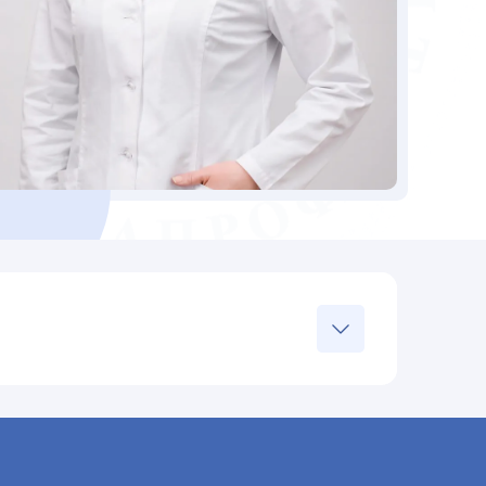
Лечебное дело» врач
аевой общественной организации курортологов,