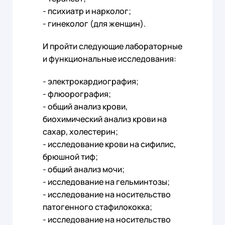
- психиатр и нарколог;
- гинеколог (для женщин).
И пройти следующие лабораторные
и функциональные исследования:
- электрокардиография;
- флюорография;
- общий анализ крови,
биохимический анализ крови на
сахар, холестерин;
- исследование крови на сифилис,
брюшной тиф;
- общий анализ мочи;
- исследование на гельминтозы;
- исследование на носительство
патогенного стафилококка;
- исследование на носительство